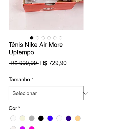
Tênis Nike Air More
Uptempo
Preço
Preço
 R$ 999,90 
R$ 729,90
normal
promocional
Tamanho
*
Cor
*