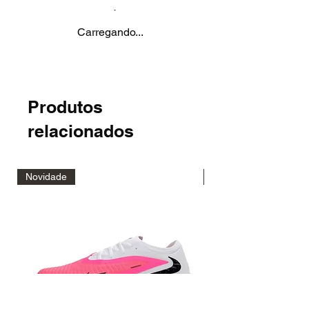
Carregando...
Produtos
relacionados
Novidade
Novidade