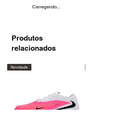
Carregando...
Produtos
relacionados
Novidade
Novidade