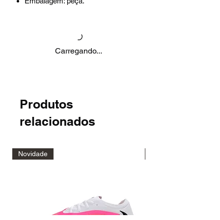
Embalagem: peça.
Carregando...
Produtos
relacionados
Novidade
Novidade