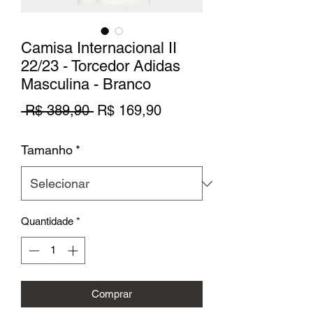
Camisa Internacional II
22/23 - Torcedor Adidas
Masculina - Branco
Preço
Preço
 R$ 389,90 
R$ 169,90
normal
promocional
Tamanho
*
Quantidade
*
Comprar