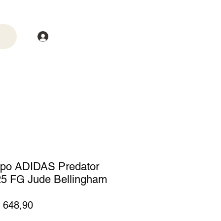
Login
trega
Mais
po ADIDAS Predator
 25 FG Jude Bellingham
eço
Preço
 648,90