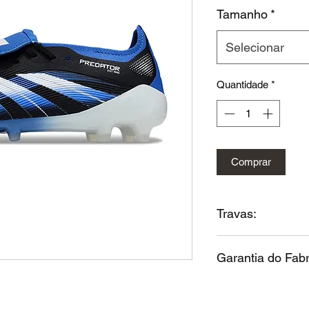
nor
Tamanho
*
Selecionar
Quantidade
*
Comprar
Travas:
Travas removívei
Garantia do Fabr
das travas e trav
Garantia do Fabri
fabricação