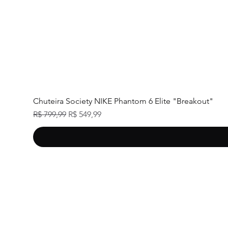
Chuteira Society NIKE Phantom 6 Elite "Breakout"
Preço normal
Preço promocional
R$ 799,99
R$ 549,99