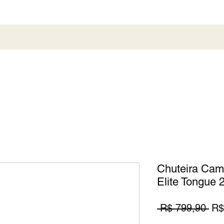
al
Society
Sneaker
Perfumaria
Pronta En
Chuteira Cam
Elite Tongue
Pr
 R$ 799,90 
R$