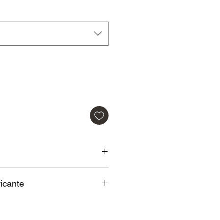
mal
promocional
s.
Acompanha Chave para troca
icante
a reserva.
cante:
Contra defeito de