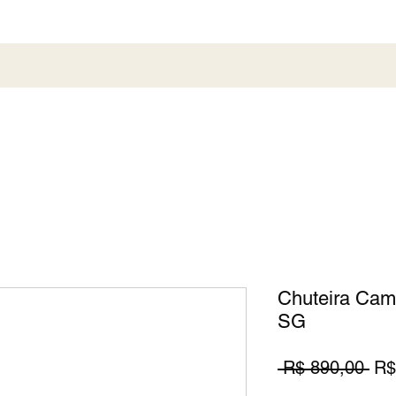
al
Society
Sneaker
Perfumaria
Pronta En
Chuteira Cam
SG
Pr
 R$ 890,00 
R$