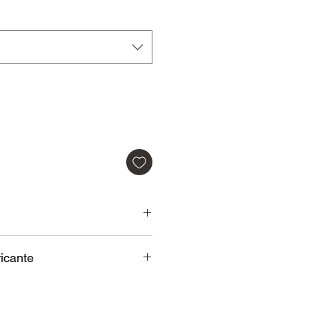
mal
promocional
s.
Acompanha Chave para troca
icante
a reserva.
cante:
Contra defeito de