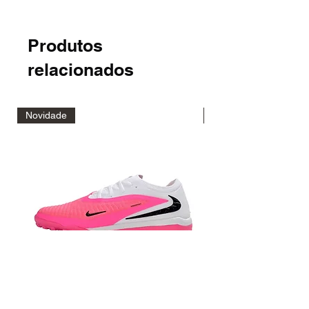
Produtos
relacionados
Novidade
Novidade