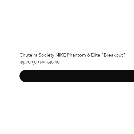
Chuteira Society NIKE Phantom 6 Elite "Breakout"
Preço normal
Preço promocional
R$ 799,99
R$ 549,99