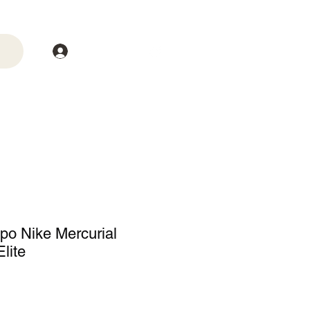
Login
trega
Mais
po Nike Mercurial
lite
o