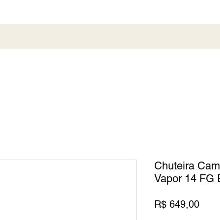
al
Society
Sneaker
Perfumaria
Pronta En
Chuteira Cam
Vapor 14 FG E
Preç
R$ 649,00