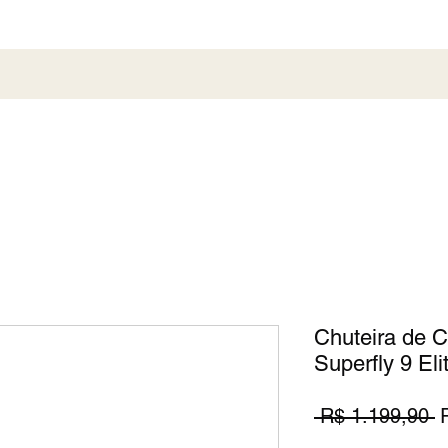
al
Society
Sneaker
Perfumaria
Pronta En
Chuteira de 
Superfly 9 El
P
 R$ 1.199,90 