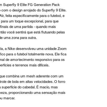
 Superfly 9 Elite FG Generation Pack
com o design arrojado do Superfly 9 Elite.
, feita especificamente para o futebol, e
r para um toque excepcional, para que
inais de uma partida - quando mais
ntão você sentirá que está flutuando pelas
de uma zona para outra.
ória, a Nike desenvolveu uma unidade Zoom
co para o futebol totalmente nova. Ele fica
ional de amortecimento responsivo para os
ícies e terrenos mais difíceis.
e, que combina um mesh aderente com um
role de bola em altas velocidades. O forro
a superfície do cabedal. É macio, mas
rmeza, proporcionando uma sensação mais
 ou marcar.