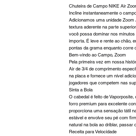
Chuteira de Campo NIKE Air Zoom
Incline instantaneamente o campo 
Adicionamos uma unidade Zoom Air
textura aderente na parte superio
você possa dominar nos minutos f
importa. É leve e rente ao chão, e
pontas da grama enquanto corre 
Bem-vindo ao Campo, Zoom
Pela primeira vez em nossa hist
Air de 3/4 de comprimento específi
na placa e fornece um nível adic
jogadores que competem nas superf
Sinta a Bola
O cabedal é feito de Vaporposit
forro premium para excelente cont
proporciona uma sensação tátil n
estável e envolve seu pé com fi
natural na bola ao driblar, passar
Receita para Velocidade