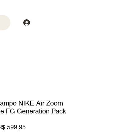
Login
trega
Mais
Campo NIKE Air Zoom
ite FG Generation Pack
reço
Preço
R$ 599,95