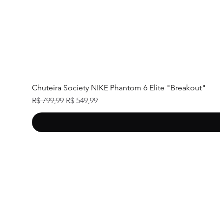
Chuteira Society NIKE Phantom 6 Elite "Breakout"
Preço normal
Preço promocional
R$ 799,99
R$ 549,99