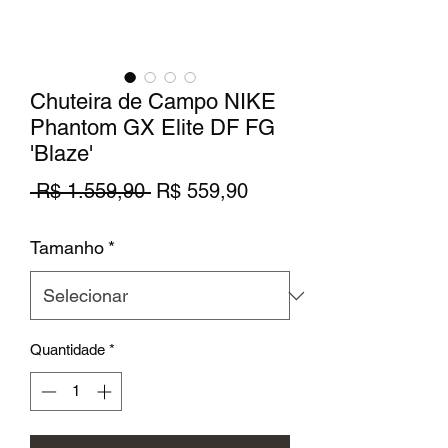
Chuteira de Campo NIKE
Phantom GX Elite DF FG
'Blaze'
Preço
Preço
 R$ 1.559,90 
R$ 559,90
normal
promocional
Tamanho
*
Quantidade
*