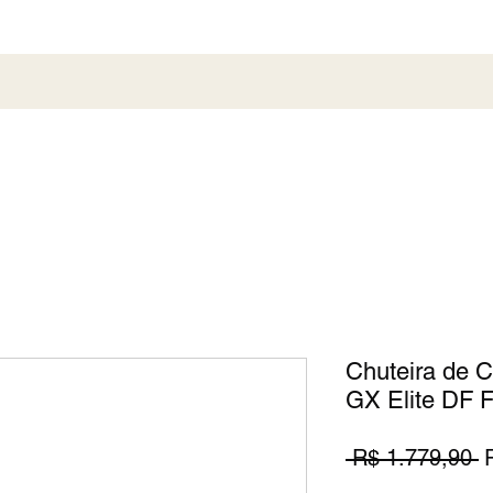
al
Society
Sneaker
Perfumaria
Pronta En
Chuteira de
GX Elite DF 
P
 R$ 1.779,90 