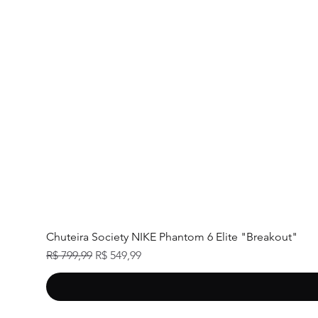
Chuteira Society NIKE Phantom 6 Elite "Breakout"
Preço normal
Preço promocional
R$ 799,99
R$ 549,99