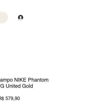
Login
trega
Mais
 Campo NIKE Phantom
FG United Gold
reço
Preço
R$ 579,90