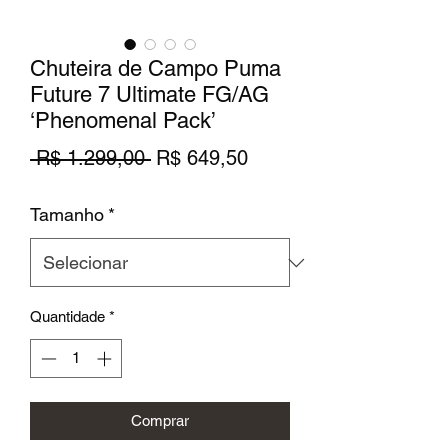
Chuteira de Campo Puma
Future 7 Ultimate FG/AG
‘Phenomenal Pack’
Preço
Preço
 R$ 1.299,00 
R$ 649,50
normal
promocional
Tamanho
*
Quantidade
*
Comprar