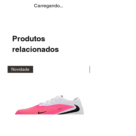
Carregando...
Produtos
relacionados
Novidade
Novidade