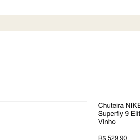
al
Society
Sneaker
Perfumaria
Pronta En
Chuteira NIKE
Superfly 9 El
Vinho
Preç
R$ 529,90