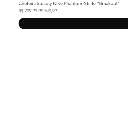
Chuteira Society NIKE Phantom 6 Elite "Breakout"
Preço normal
Preço promocional
R$ 799,99
R$ 549,99
Tra