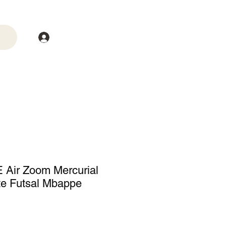
Login
trega
Mais
 Air Zoom Mercurial
ite Futsal Mbappe
o