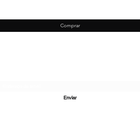
Comprar
Biondo Esportes
Formulário de inscrição
Enviar
vessão Leopoldina - São Cristovão, Caxias do Sul - RS, 95059-010, B
(54) 99953-4915
©2022 por Biondo Esportes.