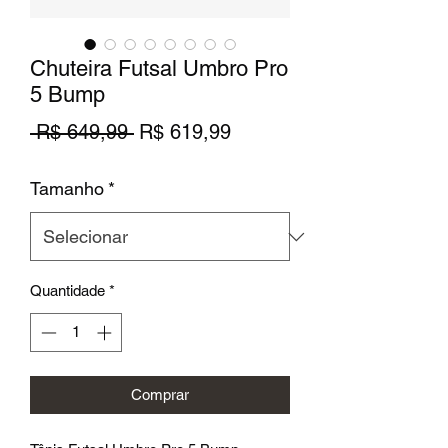
Chuteira Futsal Umbro Pro
5 Bump
Preço
Preço
 R$ 649,99 
R$ 619,99
normal
promocional
Tamanho
*
Quantidade
*
Comprar