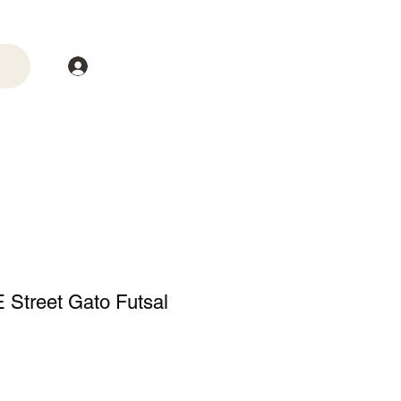
Login
trega
Mais
 Street Gato Futsal
o