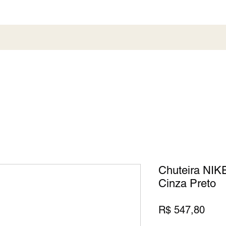
al
Society
Sneaker
Perfumaria
Pronta En
Chuteira NIKE
Cinza Preto
Preç
R$ 547,80