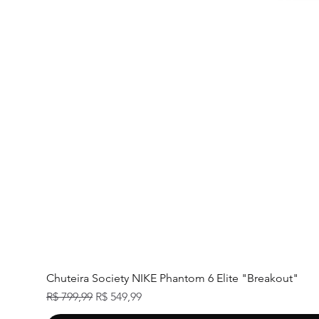
Chuteira Society NIKE Phantom 6 Elite "Breakout"
Preço normal
Preço promocional
R$ 799,99
R$ 549,99