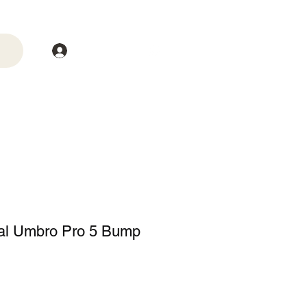
Login
trega
Mais
sal Umbro Pro 5 Bump
o