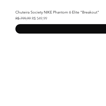
Chuteira Society NIKE Phantom 6 Elite "Breakout"
Preço normal
Preço promocional
R$ 799,99
R$ 549,99
Tra