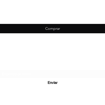
Comprar
Biondo Esportes
Formulário de inscrição
Enviar
vessão Leopoldina - São Cristovão, Caxias do Sul - RS, 95059-010, B