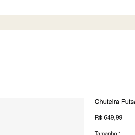
al
Society
Sneaker
Perfumaria
Pronta En
Chuteira Fut
Preç
R$ 649,99
Tamanho
*