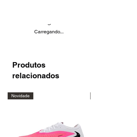
Carregando...
Produtos
relacionados
Novidade
Novidade