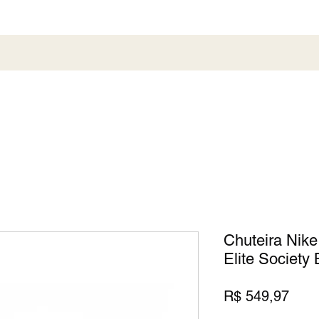
al
Society
Sneaker
Perfumaria
Pronta En
Chuteira Nik
Elite Society
Preç
R$ 549,97