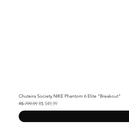
Chuteira Society NIKE Phantom 6 Elite "Breakout"
Preço normal
Preço promocional
R$ 799,99
R$ 549,99