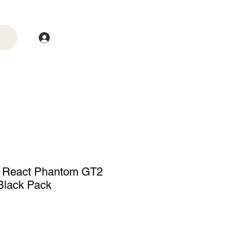
Login
trega
Mais
e React Phantom GT2
 Black Pack
o