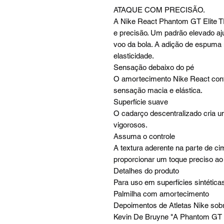
ATAQUE COM PRECISÃO.
A Nike React Phantom GT Elite TF
e precisão. Um padrão elevado ajud
voo da bola. A adição de espuma
elasticidade.
Sensação debaixo do pé
O amortecimento Nike React co
sensação macia e elástica.
Superfície suave
O cadarço descentralizado cria u
vigorosos.
Assuma o controle
A textura aderente na parte de ci
proporcionar um toque preciso ao 
Detalhes do produto
Para uso em superfícies sintética
Palmilha com amortecimento
Depoimentos de Atletas Nike so
Kevin De Bruyne "A Phantom GT é