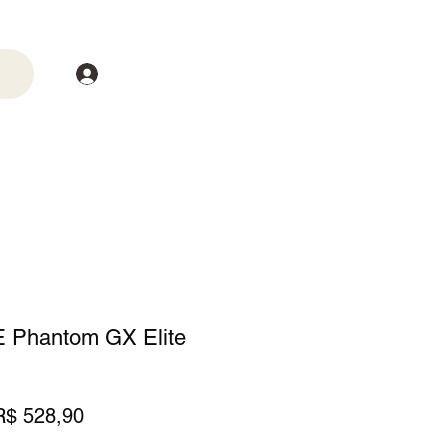
Login
trega
Mais
E Phantom GX Elite
reço
Preço
R$ 528,90