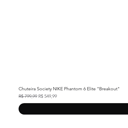
Chuteira Society NIKE Phantom 6 Elite "Breakout"
Preço normal
Preço promocional
R$ 799,99
R$ 549,99