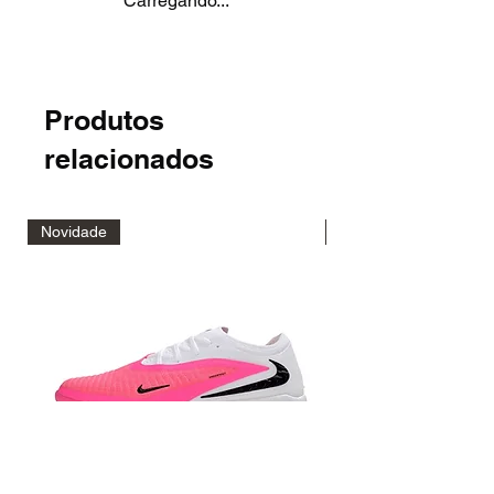
Carregando...
Produtos
relacionados
Novidade
Novidade