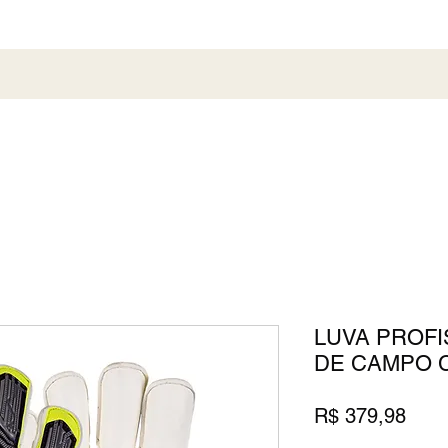
al
Society
Sneaker
Perfumaria
Pronta En
LUVA PROFI
DE CAMPO 
Preç
R$ 379,98