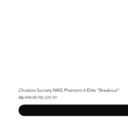
Chuteira Society NIKE Phantom 6 Elite "Breakout"
Preço normal
Preço promocional
R$ 799,99
R$ 549,99