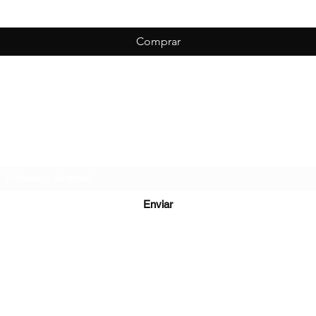
Comprar
Biondo Esportes
Formulário de inscrição
Enviar
vessão Leopoldina - São Cristovão, Caxias do Sul - RS, 95059-010, B
(54) 99953-4915
©2022 por Biondo Esportes.