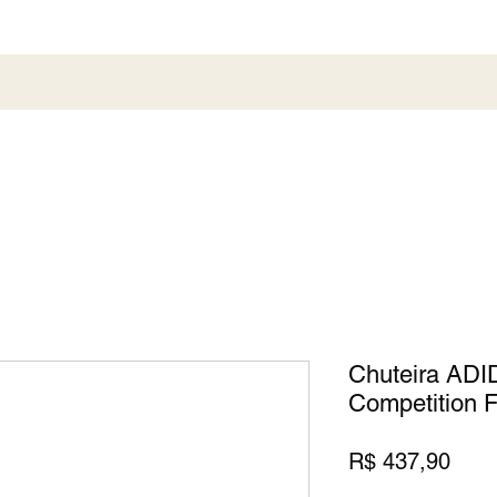
al
Society
Sneaker
Perfumaria
Pronta En
Chuteira ADI
Competition F
Preç
R$ 437,90