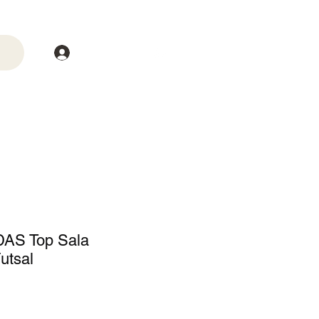
Login
trega
Mais
DAS Top Sala
utsal
o